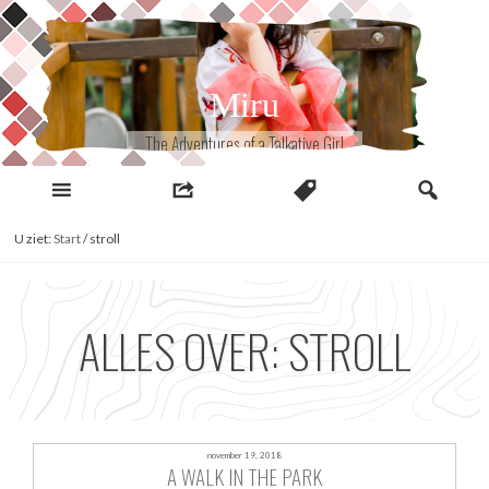
Naar
inhoud
Miru
The Adventures of a Talkative Girl
U ziet:
Start
/
stroll
ALLES OVER: STROLL
november 19, 2018
A WALK IN THE PARK