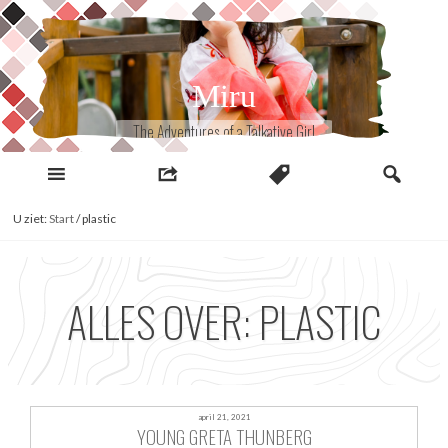
Naar
inhoud
Miru
The Adventures of a Talkative Girl
U ziet:
Start
/
plastic
ALLES OVER: PLASTIC
april 21, 2021
YOUNG GRETA THUNBERG