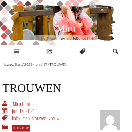
Naar
inhoud
Miru
The Adventures of a Talkative Girl
U ziet:
Start
/
2021
/
juni
/
17
/
TROUWEN
TROUWEN
Miru Choi
juni 17, 2021
baby
,
man
,
trouwen
,
vrouw
WETENSCHAP