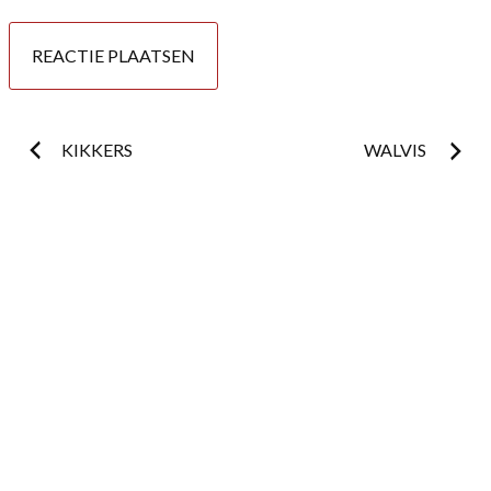
Postnavigatie
KIKKERS
WALVIS