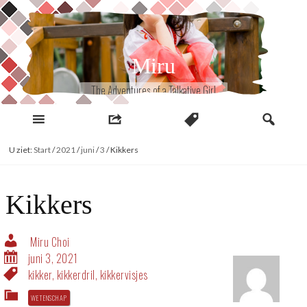
Naar
inhoud
Miru
The Adventures of a Talkative Girl
U ziet:
Start
/
2021
/
juni
/
3
/
Kikkers
Kikkers
Miru Choi
juni 3, 2021
kikker
,
kikkerdril
,
kikkervisjes
WETENSCHAP