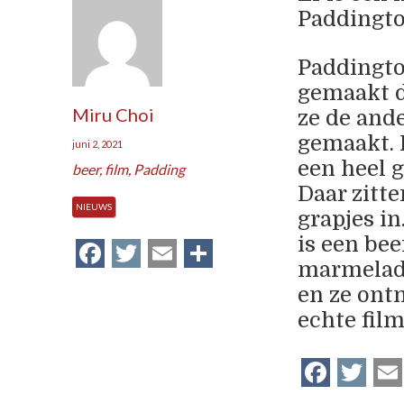
Paddingto
Paddingto
gemaakt 
Miru Choi
ze de ande
gemaakt. 
juni 2, 2021
een heel g
beer
,
film
,
Padding
Daar zitte
NIEUWS
grapjes in
is een bee
Facebook
Twitter
Email
Delen
marmelade
en ze ontm
echte film
Face
Tw