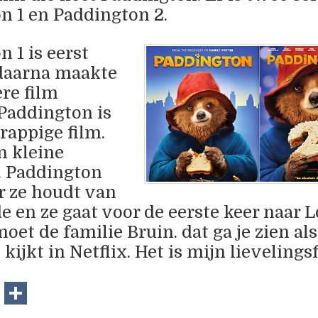
n 1 en Paddington 2.
n 1
is eerst
daarna maakte
re film
Paddington is
rappige film.
n kleine
.
Paddington
r ze houdt van
 en ze gaat voor de eerste keer naar 
oet de familie Bruin. dat ga je zien als 
 kijkt in Netflix. Het is mijn lievelings
book
itter
Email
Delen