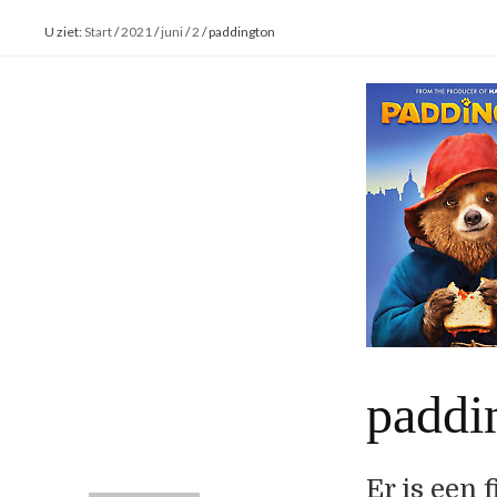
U ziet:
Start
/
2021
/
juni
/
2
/
paddington
paddi
Er is een 