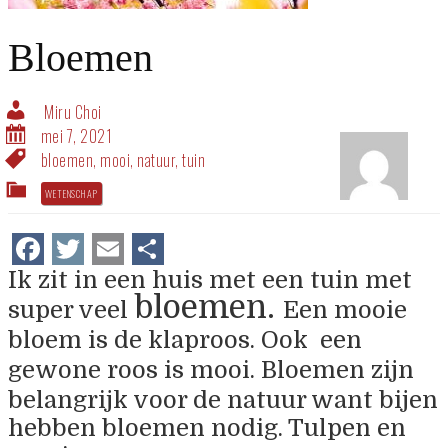
Bloemen
Miru Choi
mei 7, 2021
bloemen
,
mooi
,
natuur
,
tuin
WETENSCHAP
Facebook
Twitter
Email
Delen
Ik zit in een huis met een tuin met
bloemen.
super veel
Een mooie
bloem is de klaproos. Ook een
gewone roos is mooi. Bloemen zijn
belangrijk voor de natuur
want bijen
hebben bloemen nodig. Tulpen en