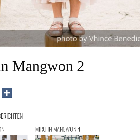
in Mangwon 2
book
itter
Email
Delen
BERICHTEN
ON
MIRU IN MANGWON 4