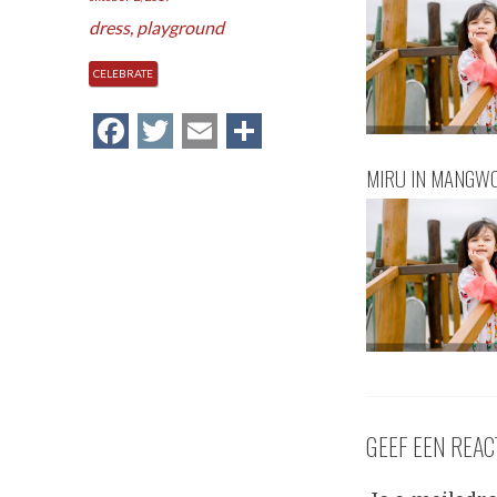
dress
,
playground
CELEBRATE
Facebook
Twitter
Email
Delen
MIRU IN MANGW
GEEF EEN REAC