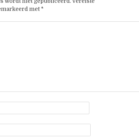
s wordt niet gepubliceerd.
Vereiste
gemarkeerd met
*