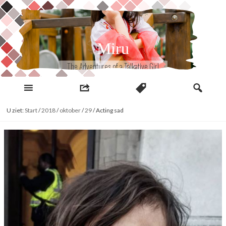
Naar
inhoud
Miru
The Adventures of a Talkative Girl
U ziet:
Start
/
2018
/
oktober
/
29
/
Acting sad