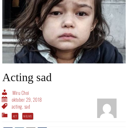
Acting sad
Miru Choi
oktober 29, 2018
acting
,
sad
ACT
NIEUWS