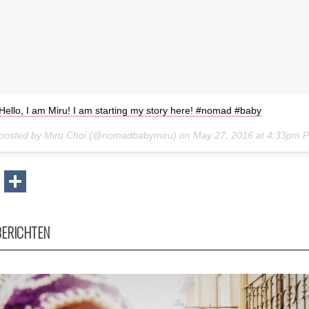
ello, I am Miru! I am starting my story here! #nomad #baby
 posted by Miru Choi (@nomadbabymiru) on
May 27, 2016 at 4:33pm 
book
itter
Email
Delen
BERICHTEN