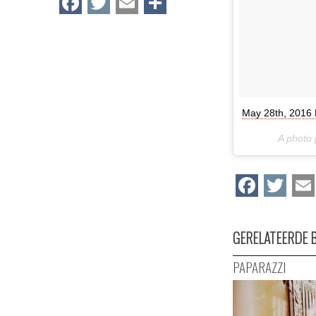
Facebook
Twitter
Email
Delen
May 28th, 2016 H
A photo
Face
Tw
GERELATEERDE 
PAPARAZZI