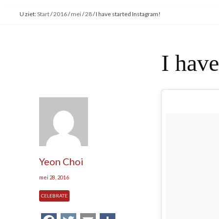
U ziet:
Start
/
2016
/
mei
/
28
/
I have started Instagram!
I have
Yeon Choi
mei 28, 2016
CELEBRATE