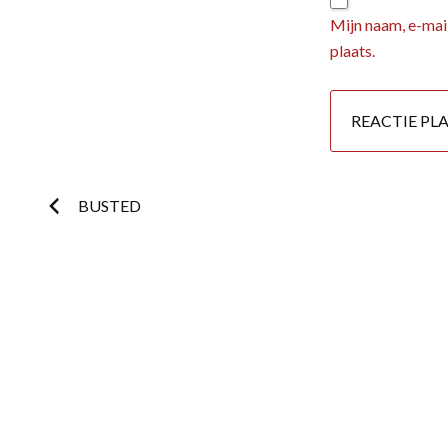
Mijn naam, e-mail
plaats.
Postnavigatie
BUSTED